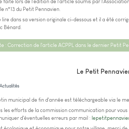
 faite lors de l'édition de l'article soumis par l'Associat
e n°13 du Petit Pennavien.
lire dans sa version originale ci-dessous et il a été corri
ic Bénard.
ite : Correction de l'article ACPPL dans le dernier Petit 
Le Petit Pennavie
Actualités
etin municipal de fin d'année est téléchargeable via le me
s les efforts de la commission communication pour vous 
niquer d'éventuelles erreurs par mail :
lepetitpennavi
t écologique et économique pour notre village, merci de 