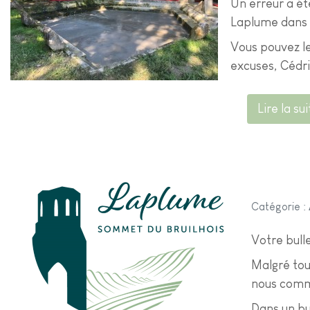
Un erreur a été
Laplume dans l
Vous pouvez le 
excuses, Cédr
Lire la su
Catégorie :
Votre bull
Malgré tou
nous commu
Dans un bu