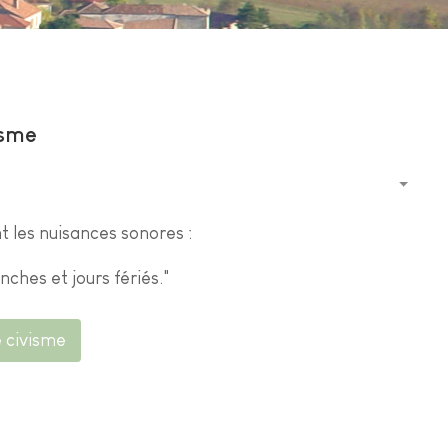
isme
t les nuisances sonores :
nches et jours fériés."
e civisme